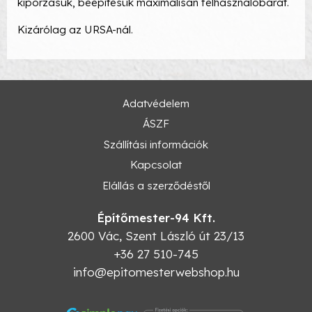
kiporzásuk, beépítésük maximálisan felhasználóbarát.
Kizárólag az URSA-nál.
Adatvédelem
ÁSZF
Szállítási információk
Kapcsolat
Elállás a szerződéstől
Építőmester-94 Kft.
2600
Vác
,
Szent László út 23/13
+36 27 510-745
info@epitomesterwebshop.hu