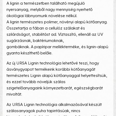
A lignin a természetben található megújuló
nyersanyag, melyből nagy mennyiség nyerhető
ökológiai lábnyomunk növelése nélkül.
A lignin természetes polimer, növényi alapú kötőanyag.
Összetartja a fában a cellulóz szálakat és
szilárdságot, stabilitást ad. Víztaszító, ellenáll az UV
sugárzásnak, baktériumoknak,
gombáknak. A papíripar mellékterméke, és lignin-alapú
gyanta készíthető belőle.
Az új URSA Lignin technológia lehetővé teszi, hogy
ásványgyapot termékeink korábbi kötőanyagát
természetes Lignin alapú kötőanyaggal helyettesítsük,
és ezzel tovább növeljük szálas
szigetelőanyagaink környezetbarát, egészségbarát
mivoltát.
Az URSA Lignin technológia alkalmazásával készült
szálasanyagok puha tapintásúak, nincs