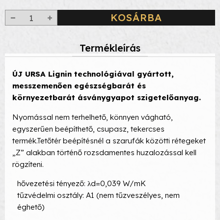
KOSÁRBA
Termékleírás
ÚJ URSA Lignin technológiával gyártott,
messzemenően egészségbarát és
környezetbarát ásványgyapot szigetelőanyag.
Nyomással nem terhelhető, könnyen vágható,
egyszerűen beépíthető, csupasz, tekercses
termék.Tetőtér beépítésnél a szarufák közötti rétegeket
„Z” alakban történő rozsdamentes huzalozással kell
rögzíteni.
hővezetési tényező: λd=0,039 W/mK
tűzvédelmi osztály: A1 (nem tűzveszélyes, nem
éghető)