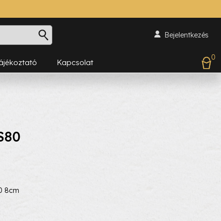
Bejelentkezés
0
Tájékoztató
Kapcsolat
S80
0 8cm