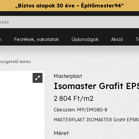
„Biztos alapok 30 éve – Építőmester94”
k
Festékek, vakolatok
Újdonságok
Akció
szigetelő lemez
Masterplast
Isomaster Grafit EP
2 804 Ft/m2
Cikkszám: MP/IMG80-8
MASTERPLAST ISOMASTER Grafit EPS8
Méret