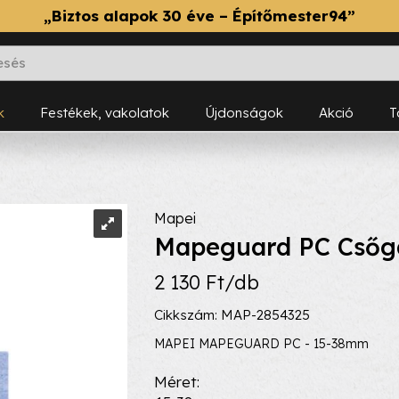
„Biztos alapok 30 éve – Építőmester94”
k
Festékek, vakolatok
Újdonságok
Akció
Mapei
Mapeguard PC Csőga
2 130 Ft/db
Cikkszám: MAP-2854325
MAPEI MAPEGUARD PC - 15-38mm
Méret