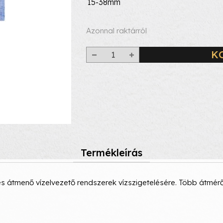
15-38mm
Azonnal raktárról
K
Termékleírás
tmenő vízelvezető rendszerek vízszigetelésére. Több átmérő