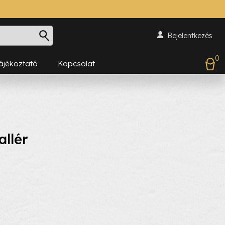
Bejelentkezés
0
Tájékoztató
Kapcsolat
llér