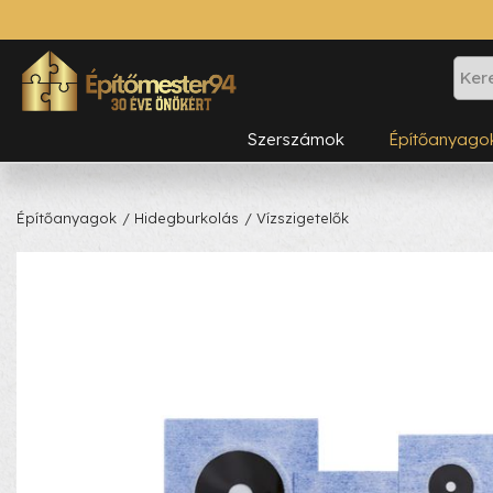
Szerszámok
Építőanyago
Építőanyagok
/ Hidegburkolás
/ Vízszigetelők