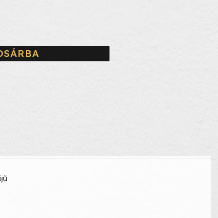
OSÁRBA
jű