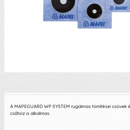
A MAPEGUARD WP SYSTEM rugalmas tömítései csövek és á
csőhöz is alkalmas.