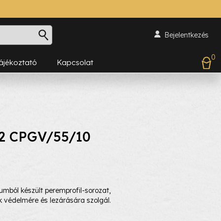
Bejelentkezés
0
Tájékoztató
Kapcsolat
82 CPGV/55/10
umból készült peremprofil-sorozat,
k védelmére és lezárására szolgál.