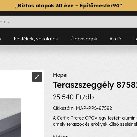
„Biztos alapok 30 éve – Építőmester94”
k
Festékek, vakolatok
Újdonságok
Akció
Mapei
Teraszszeggély 875
25 540 Ft/db
Cikkszám: MAP-PPS-87582
A Cerfix Protec CPGV egy festett alumíni
amely teraszok és erkélyek külső széleine