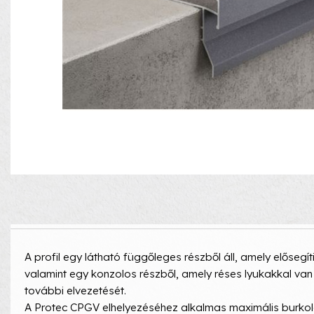
A profil egy látható függőleges részből áll, amely elősegíti
valamint egy konzolos részből, amely réses lyukakkal van 
további elvezetését.
A Protec CPGV elhelyezéséhez alkalmas maximális burko