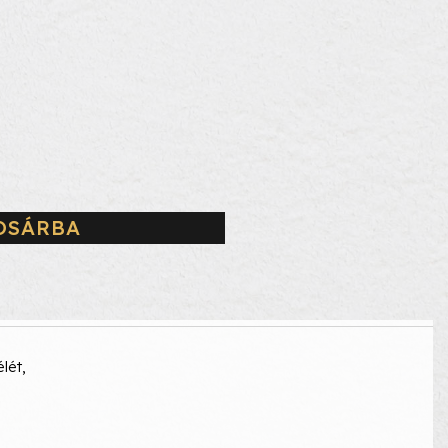
OSÁRBA
lét,