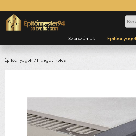
Szerszámok
Építőanyago
Építőanyagok
/ Hidegburkolás