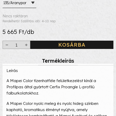
135/Aranypor
Nincs raktáron
Rendelhető! Szállítási idő: 4-10 nap
5 665 Ft/db
KOSÁRBA
Termékleírás
Leírás
A Mapei Color tízenhatféle felületkezelést kínál a
Profilpas által gyártott Cerfix Proangle L-profilú
falburkolatokhoz.
A Mapei Color nyolc meleg és nyolc hideg színben
kapható, kromatikus élményt nyújtva, amely
tökéletesen kombinálható a Mapei fugáival és szilikon