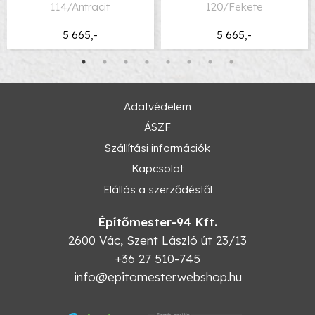
114/Antracit
120/Fekete
5 665,-
5 665,-
Adatvédelem
ÁSZF
Szállítási információk
Kapcsolat
Elállás a szerződéstől
Építőmester-94 Kft.
2600
Vác
,
Szent László út 23/13
+36 27 510-745
info@epitomesterwebshop.hu