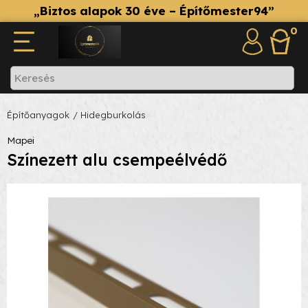
„Biztos alapok 30 éve – Építőmester94”
0
Építőanyagok
/ Hidegburkolás
Mapei
Színezett alu csempeélvédő