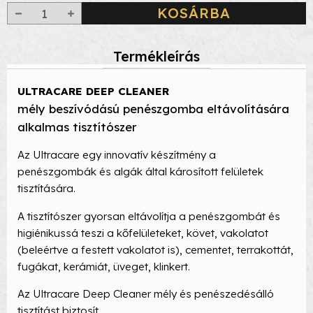
KOSÁRBA
Termékleírás
ULTRACARE DEEP CLEANER
mély beszívódású penészgomba eltávolítására
alkalmas tisztítószer
Az Ultracare egy innovatív készítmény a
penészgombák és algák által károsított felületek
tisztítására.
A tisztítószer gyorsan eltávolítja a penészgombát és
higiénikussá teszi a kőfelületeket, követ, vakolatot
(beleértve a festett vakolatot is), cementet, terrakottát,
fugákat, kerámiát, üveget, klinkert.
Az Ultracare Deep Cleaner mély és penészedésálló
tisztítást biztosít.