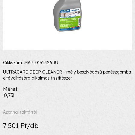
Cikkszám: MAP-0152426RU
ULTRACARE DEEP CLEANER - mély beszívódású penészgomba
eltávolítására alkalmas tisztítószer
Méret
0,75l
Azonnal raktárról
7 501 Ft/db