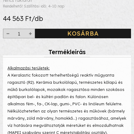
Nincs raktáron
Rendelhető! Szállítási idő: 4-10 nap
44 563 Ft/db
KOSÁRBA
Termékleírás
Alkalmazási területek:
A Keralastic fokozott terhelhetőségű reaktív műgyanta
ragasztó (R2). Kerámia burkolólapú, természetes kőlapú és
műkő burkolólapok, mozaikok ragasztása minden szokásos
építőipari bel- és kültéri padlón és falon. Különösen
alkalmas fém-, fa-, CK-lap, gumi-, PVC- és linóleum felületre.
Nélkülözhetetlen az olyan természetes és műkövek (bármely
márvány, zöld márvány, homokkő…) ragasztásához, amelyek
víz hatására megváltoztatják méretüket és elmozdulhatnak
(MAPEI szabvány szerint C méretstabilitási osztály).