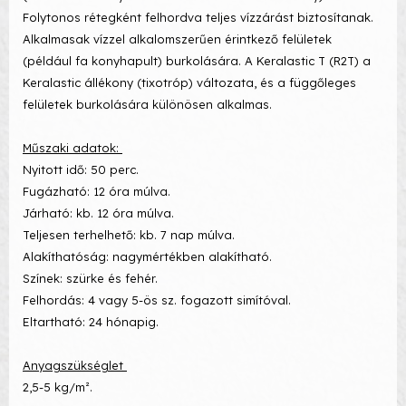
Folytonos rétegként felhordva teljes vízzárást biztosítanak.
Alkalmasak vízzel alkalomszerűen érintkező felületek
(például fa konyhapult) burkolására. A Keralastic T (R2T) a
Keralastic állékony (tixotróp) változata, és a függőleges
felületek burkolására különösen alkalmas.
Műszaki adatok:
Nyitott idő: 50 perc.
Fugázható: 12 óra múlva.
Járható: kb. 12 óra múlva.
Teljesen terhelhető: kb. 7 nap múlva.
Alakíthatóság: nagymértékben alakítható.
Színek: szürke és fehér.
Felhordás: 4 vagy 5-ös sz. fogazott simítóval.
Eltartható: 24 hónapig.
Anyagszükséglet
2,5-5 kg/m².