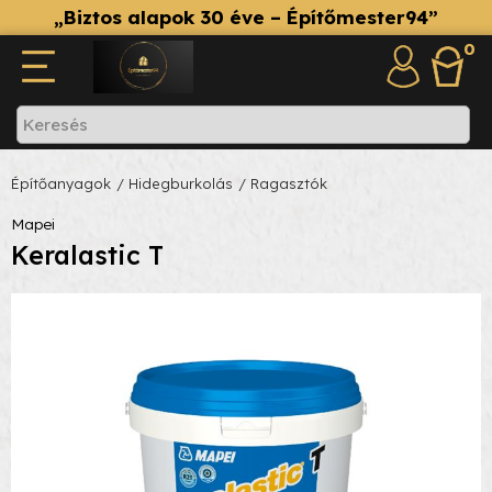
„Biztos alapok 30 éve – Építőmester94”
0
Építőanyagok
/ Hidegburkolás
/ Ragasztók
Mapei
Keralastic T