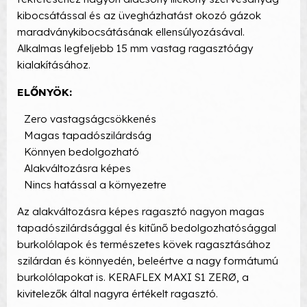
kibocsátással és az üvegházhatást okozó gázok
maradványkibocsátásának ellensúlyozásával.
Alkalmas legfeljebb 15 mm vastag ragasztóágy
kialakításához.
ELŐNYÖK:
Zero vastagságcsökkenés
Magas tapadószilárdság
Könnyen bedolgozható
Alakváltozásra képes
Nincs hatással a környezetre
Az alakváltozásra képes ragasztó nagyon magas
tapadószilárdsággal és kitűnő bedolgozhatósággal
burkolólapok és természetes kövek ragasztásához
szilárdan és könnyedén, beleértve a nagy formátumú
burkolólapokat is. KERAFLEX MAXI S1 ZERØ, a
kivitelezők által nagyra értékelt ragasztó.