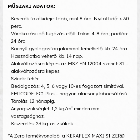
MŰSZAKI ADATOK:
Keverék fazékideje: több, mint 8 óra. Nyitott idő: > 30
perc.
Várakozási idő fugázás előtt: falon: 4-8 óra; padlón:
24 óra.
Könnyű gyalogosforgalommal terhelhető: kb. 24 óra.
Használatba vehető: kb. 14 nap.
Alakváltozásra képes az MSZ EN 12004 szerint: S1 –
alakváltozásra képes.
Színek: fehér.
Bedolgozás: 4, 5, 6 vagy 10-es fogazott simítóval.
EMICODE: EC1 Plus – nagyon alacsony kibocsátású.
Tárolás: 12 hónapig.
Anyagszükséglet: 1,2 kg/m² minden mm
vastagsághoz.
Kiszerelés: 23 kg-os zsákok.
*A Zero termékvonalból a KERAFLEX MAXI S1 ZERØ