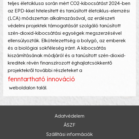
teljes életciklusa során mért CO2-kibocsátást 2024-ben
az EPD-kkel hitelesített és tanúsított életciklus-elemzési
(LCA) módszertan alkalmazásával, az erdészeti
védelmi projektek támogatását szolgáló tanúsított
szén-dioxid-kibocsátási egységek megszerzésével
ellensúlyozták. Elkötelezettség a bolygó, az emberek
és a biológiai sokféleség iránt. A kibocsátás
kiszámításának módjáról és a tanúsított szén-dioxid-
kreditek révén finanszírozott éghajlatcsökkentő
projektekről további részleteket a
fenntartható innováció
weboldalon talál.
Adatvédelem
ÁSZF
Szállítási információk