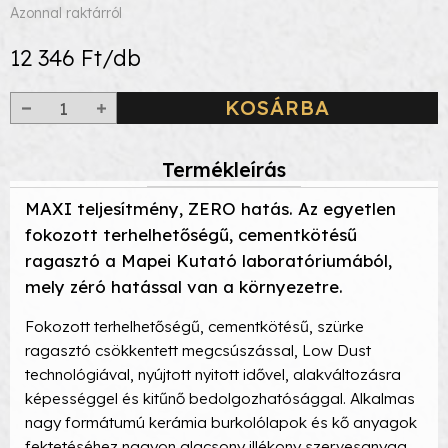
Azonnal raktárról
12 346 Ft/db
KOSÁRBA
Termékleírás
MAXI teljesítmény, ZERO hatás. Az egyetlen
fokozott terhelhetőségű, cementkötésű
ragasztó a Mapei Kutató laboratóriumából,
mely zéró hatással van a környezetre.
Fokozott terhelhetőségű, cementkötésű, szürke
ragasztó csökkentett megcsúszással, Low Dust
technológiával, nyújtott nyitott idővel, alakváltozásra
képességgel és kitűnő bedolgozhatósággal. Alkalmas
nagy formátumú kerámia burkolólapok és kő anyagok
fektetéséhez nagyon alacsony illékony szervesanyag