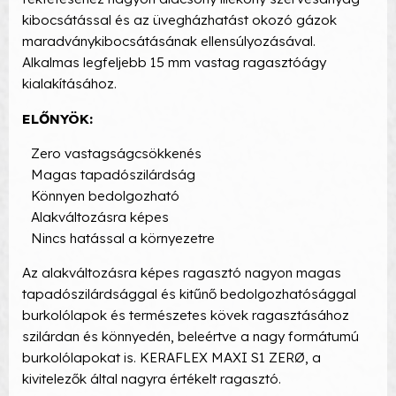
kibocsátással és az üvegházhatást okozó gázok
maradványkibocsátásának ellensúlyozásával.
Alkalmas legfeljebb 15 mm vastag ragasztóágy
kialakításához.
ELŐNYÖK:
Zero vastagságcsökkenés
Magas tapadószilárdság
Könnyen bedolgozható
Alakváltozásra képes
Nincs hatással a környezetre
Az alakváltozásra képes ragasztó nagyon magas
tapadószilárdsággal és kitűnő bedolgozhatósággal
burkolólapok és természetes kövek ragasztásához
szilárdan és könnyedén, beleértve a nagy formátumú
burkolólapokat is. KERAFLEX MAXI S1 ZERØ, a
kivitelezők által nagyra értékelt ragasztó.