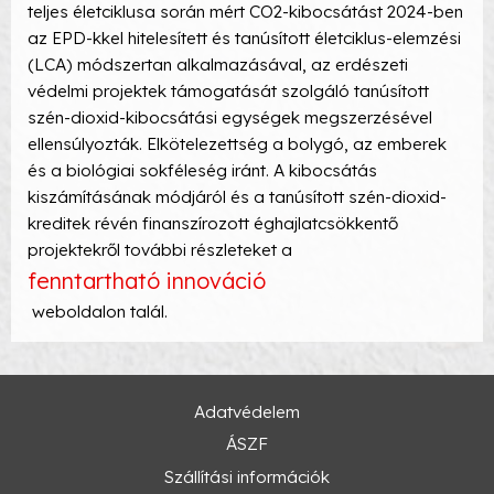
teljes életciklusa során mért CO2-kibocsátást 2024-ben
az EPD-kkel hitelesített és tanúsított életciklus-elemzési
(LCA) módszertan alkalmazásával, az erdészeti
védelmi projektek támogatását szolgáló tanúsított
szén-dioxid-kibocsátási egységek megszerzésével
ellensúlyozták. Elkötelezettség a bolygó, az emberek
és a biológiai sokféleség iránt. A kibocsátás
kiszámításának módjáról és a tanúsított szén-dioxid-
kreditek révén finanszírozott éghajlatcsökkentő
projektekről további részleteket a
fenntartható innováció
weboldalon talál.
Adatvédelem
ÁSZF
Szállítási információk