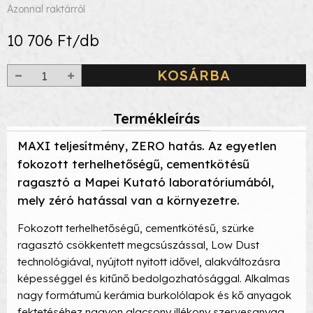
Azonnal raktárról
10 706 Ft/db
KOSÁRBA
Termékleírás
MAXI teljesítmény, ZERO hatás. Az egyetlen
fokozott terhelhetőségű, cementkötésű
ragasztó a Mapei Kutató laboratóriumából,
mely zéró hatással van a környezetre.
Fokozott terhelhetőségű, cementkötésű, szürke
ragasztó csökkentett megcsúszással, Low Dust
technológiával, nyújtott nyitott idővel, alakváltozásra
képességgel és kitűnő bedolgozhatósággal. Alkalmas
nagy formátumú kerámia burkolólapok és kő anyagok
fektetéséhez nagyon alacsony illékony szervesanyag