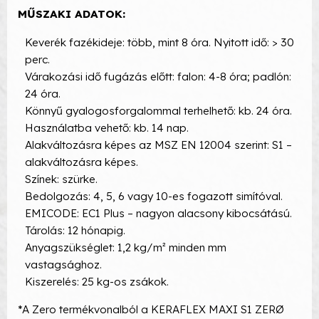
MŰSZAKI ADATOK:
Keverék fazékideje: több, mint 8 óra. Nyitott idő: > 30
perc.
Várakozási idő fugázás előtt: falon: 4-8 óra; padlón:
24 óra.
Könnyű gyalogosforgalommal terhelhető: kb. 24 óra.
Használatba vehető: kb. 14 nap.
Alakváltozásra képes az MSZ EN 12004 szerint: S1 –
alakváltozásra képes.
Színek: szürke.
Bedolgozás: 4, 5, 6 vagy 10-es fogazott simítóval.
EMICODE: EC1 Plus – nagyon alacsony kibocsátású.
Tárolás: 12 hónapig.
Anyagszükséglet: 1,2 kg/m² minden mm
vastagsághoz.
Kiszerelés: 25 kg-os zsákok.
*A Zero termékvonalból a KERAFLEX MAXI S1 ZERØ