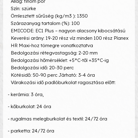
Állag: finom por
Szín: szürke
Ömlesztett sűrűség (kg/m3 ): 1350
Szárazanyag tartalom (%): 100
EMICODE: EC1 Plus – nagyon alacsony kibocsátású
Keverési arány: 19-20 rész víz minden 100 rész Planex
HR Maxi-hoz tömegre vonatkoztatva
Bedolgozási rétegvastagság: 2-20 mm
Bedolgozási hőmérséklet: +5°C-től +35°C-ig
Bedolgozási idő: 20-30 perc
Kötésidő: 50-90 perc Járható: 3-4 óra
V
árakozási idő padlóburkolat ragasztása előtt:
- kerámia: 3 óra,
- kőburkolat: 24 óra
-
rugalmas melegburkolat és textil: 24/72 óra
- parketta: 24/72 óra