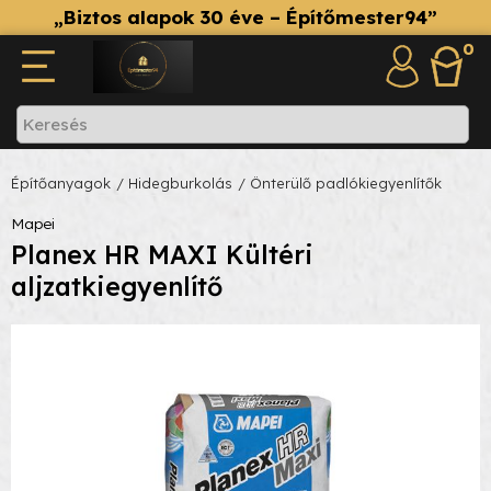
„Biztos alapok 30 éve – Építőmester94”
0
Építőanyagok
/ Hidegburkolás
/ Önterülő padlókiegyenlítők
Mapei
Planex HR MAXI Kültéri
aljzatkiegyenlítő