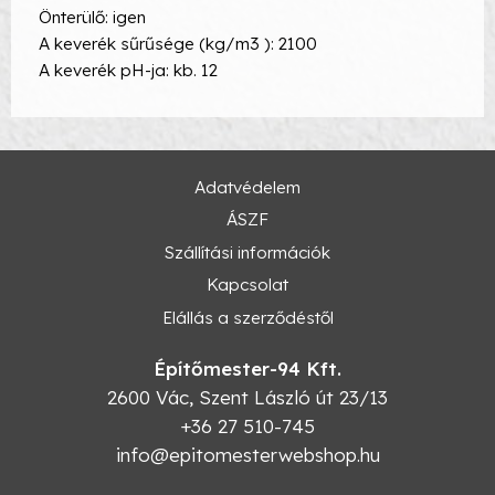
Önterülő: igen
A keverék sűrűsége (kg/m3 ): 2100
A keverék pH-ja: kb. 12
Adatvédelem
ÁSZF
Szállítási információk
Kapcsolat
Elállás a szerződéstől
Építőmester-94 Kft.
2600
Vác
,
Szent László út 23/13
+36 27 510-745
info@epitomesterwebshop.hu