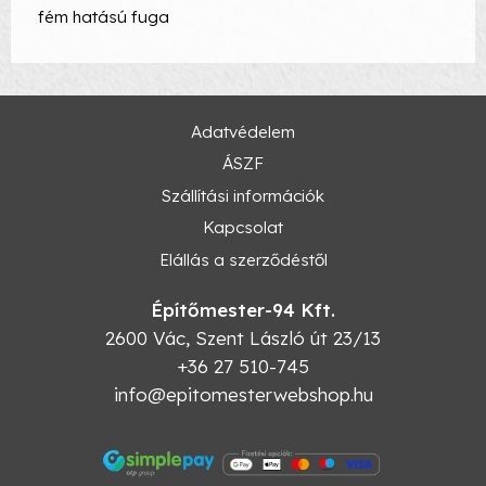
fém hatású fuga
Adatvédelem
ÁSZF
Szállítási információk
Kapcsolat
Elállás a szerződéstől
Építőmester-94 Kft.
2600
Vác
,
Szent László út 23/13
+36 27 510-745
info@epitomesterwebshop.hu