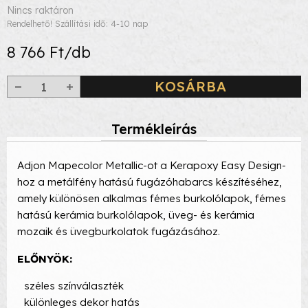
Nincs raktáron
Rendelhető! Szállítási idő: 4-10 nap
8 766 Ft/db
KOSÁRBA
Termékleírás
Adjon Mapecolor Metallic-ot a Kerapoxy Easy Design-
hoz a metálfény hatású fugázóhabarcs készítéséhez,
amely különösen alkalmas fémes burkolólapok, fémes
hatású kerámia burkolólapok, üveg- és kerámia
mozaik és üvegburkolatok fugázásához.
ELŐNYÖK:
széles színválaszték
különleges dekor hatás