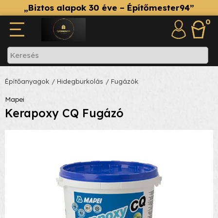
„Biztos alapok 30 éve – Építőmester94”
0
Építőanyagok
/ Hidegburkolás
/ Fugázók
Mapei
Kerapoxy CQ Fugázó