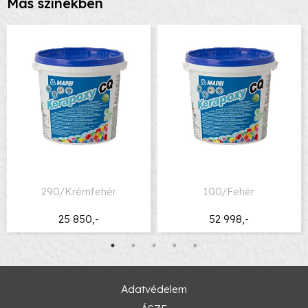
Más színekben
290/Krémfehér
100/Fehér
25 850,-
52 998,-
Adatvédelem