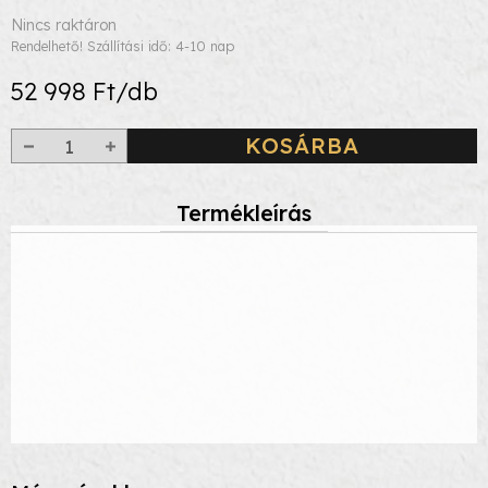
Nincs raktáron
Rendelhető! Szállítási idő: 4-10 nap
52 998 Ft/db
KOSÁRBA
Termékleírás