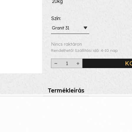
20kg
Szín
Granit 31
Nincs raktáron
Rendelhető! Szállítási idő: 4-10 nap
K
Termékleírás