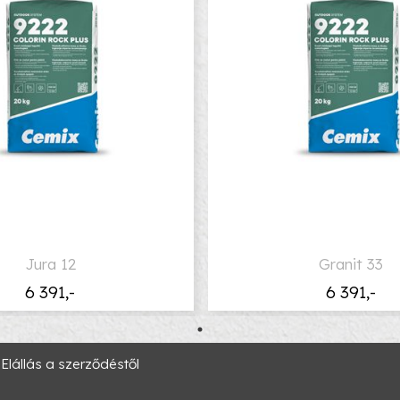
Jura 12
Granit 33
6 391,-
6 391,-
Elállás a szerződéstől