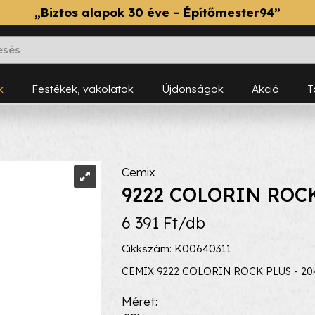
„Biztos alapok 30 éve – Építőmester94”
k
Festékek, vakolatok
Újdonságok
Akció
Cemix
9222 COLORIN ROC
6 391 Ft/db
Cikkszám: K00640311
CEMIX 9222 COLORIN ROCK PLUS - 20kg
Méret