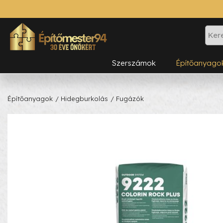
Szerszámok
Építőanyago
Építőanyagok
/ Hidegburkolás
/ Fugázók