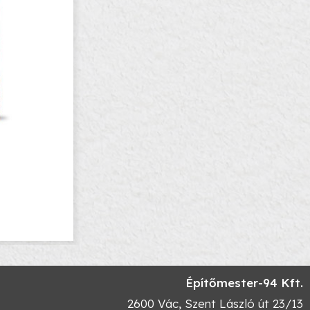
Építőmester-94 Kft.
2600
Vác
,
Szent László út 23/13