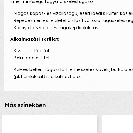
Emelt minőségű fagyálló szélesfugázó
Magas kopás- és vízállóságú, ezért ideális kültéri közlek
Repedésmentes felületet biztosít változó fugaszélesség 
Könnyű használat és fugakép kialakítás.
Alkalmazási terület:
Kívül: padló + fal
Belül: padló + fal
Kül- és beltéri, ragasztott természetes kövek, burkoló 
(pl. homlokzat) is alkalmazható.
Más színekben