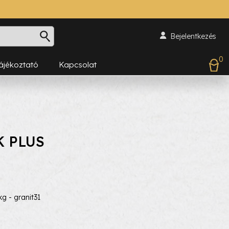
Bejelentkezés
0
Tájékoztató
Kapcsolat
K PLUS
 - granit31