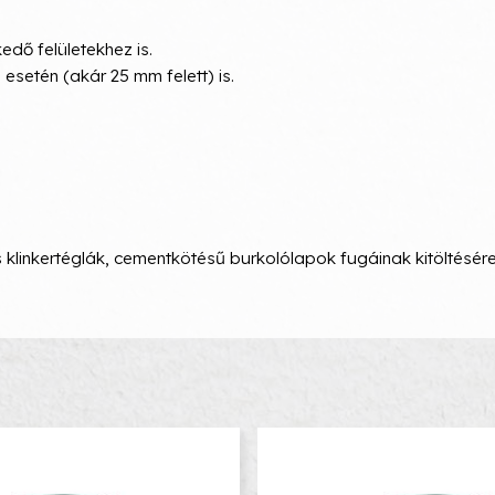
edő felületekhez is.
esetén (akár 25 mm felett) is.
és klinkertéglák, cementkötésű burkolólapok fugáinak kitöltés