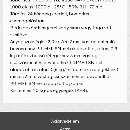
1000 ciklus, 1000 g +23°C - 50% R.H.: 70 mg.
Tárolás: 24 hónapig eredeti, bontatlan
csomagolásban.
Bedolgozás: hengerrel vagy sima vagy fogazott
simítóval.
Anyagszükséglet: 2,0 kg/m² 2 mm vastag önterülő
bevonathoz PRIMER SN-nel alapozott aljzaton; 0,9
kg/m² közbenső rétegekhez 3 mm vastag
csúszásmentes bevonathoz PRIMER SN-nel
alapozott aljzaton; 0,6 kg/m² befejező rétegekhez 1
mm és 3 mm vastag csúszásmentes bevonathoz
PRIMER SN-nel alapozott aljzaton.
Kiszerelés: 20 kg-os egységek (A+B).
Adatvédelem
ÁSZF