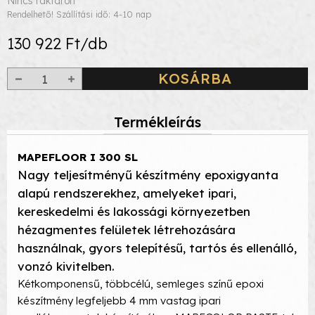
Nincs raktáron
Rendelhető! Szállítási idő: 4-10 nap
130 922 Ft/db
KOSÁRBA
Termékleírás
MAPEFLOOR I 300 SL
Nagy teljesítményű készítmény epoxigyanta
alapú rendszerekhez, amelyeket ipari,
kereskedelmi és lakossági környezetben
hézagmentes felületek létrehozására
használnak, gyors telepítésű, tartós és ellenálló,
vonzó kivitelben.
Kétkomponensű, többcélú, semleges színű epoxi
készítmény legfeljebb 4 mm vastag ipari