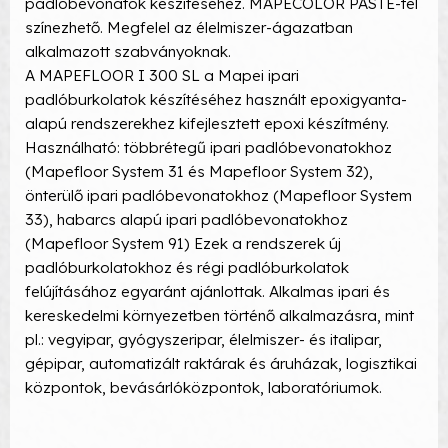
padlóbevonatok készítéséhez. MAPECOLOR PASTE-tel
színezhető. Megfelel az élelmiszer-ágazatban
alkalmazott szabványoknak.
A MAPEFLOOR I 300 SL a Mapei ipari
padlóburkolatok készítéséhez használt epoxigyanta-
alapú rendszerekhez kifejlesztett epoxi készítmény.
Használható: többrétegű ipari padlóbevonatokhoz
(Mapefloor System 31 és Mapefloor System 32),
önterülő ipari padlóbevonatokhoz (Mapefloor System
33), habarcs alapú ipari padlóbevonatokhoz
(Mapefloor System 91) Ezek a rendszerek új
padlóburkolatokhoz és régi padlóburkolatok
felújításához egyaránt ajánlottak. Alkalmas ipari és
kereskedelmi környezetben történő alkalmazásra, mint
pl.: vegyipar, gyógyszeripar, élelmiszer- és italipar,
gépipar, automatizált raktárak és áruházak, logisztikai
központok, bevásárlóközpontok, laboratóriumok.