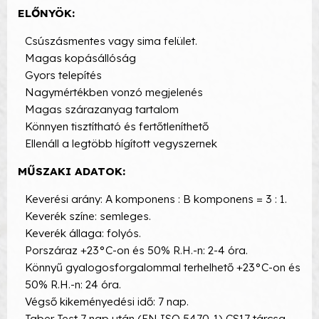
ELŐNYÖK:
Csúszásmentes vagy sima felület.
Magas kopásállóság
Gyors telepítés
Nagymértékben vonzó megjelenés
Magas szárazanyag tartalom
Könnyen tisztítható és fertőtleníthető
Ellenáll a legtöbb hígított vegyszernek
MŰSZAKI ADATOK:
Keverési arány: A komponens : B komponens = 3 : 1.
Keverék színe: semleges.
Keverék állaga: folyós.
Porszáraz +23°C-on és 50% R.H.-n: 2-4 óra.
Könnyű gyalogosforgalommal terhelhető +23°C-on és
50% R.H.-n: 24 óra.
Végső kikeményedési idő: 7 nap.
Taber Test 7 nap után (EN ISO 5470-1) CS17 tárcsa,