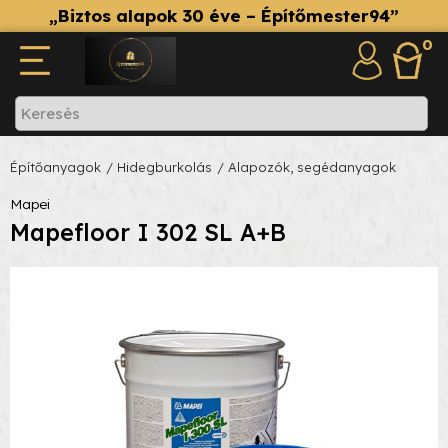
„Biztos alapok 30 éve – Építőmester94”
0
Építőanyagok
/ Hidegburkolás
/ Alapozók, segédanyagok
Mapei
Mapefloor I 302 SL A+B