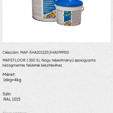
Cikkszám: MAP-5HA201220,5HA099920
MAPEFLOOR I 300 SL Nagy teljesítményű epoxigyanta
hézagmentes felületek készítéséhez.
Méret
16kg+4kg
Szín
RAL 1015