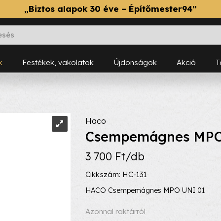
„Biztos alapok 30 éve – Építőmester94”
k
Festékek, vakolatok
Újdonságok
Akció
Haco
Csempemágnes MPO
3 700 Ft/db
Cikkszám: HC-131
HACO Csempemágnes MPO UNI 01
Azonnal raktárról