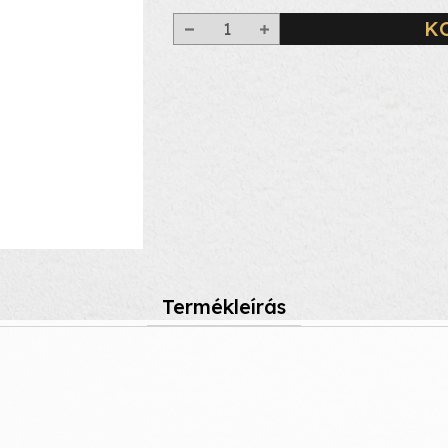
K
Termékleírás