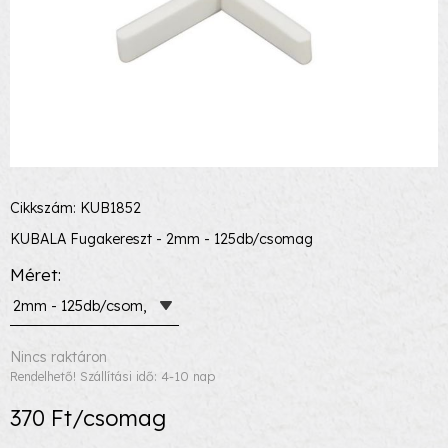
Cikkszám: KUB1852
KUBALA Fugakereszt - 2mm - 125db/csomag
Méret
2mm - 125db/csom,
Nincs raktáron
Rendelhető! Szállítási idő: 4-10 nap
370 Ft/csomag