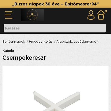
„Biztos alapok 30 éve – Építőmester94”
0
Építőanyagok
/ Hidegburkolás
/ Alapozók, segédanyagok
Kubala
Csempekereszt