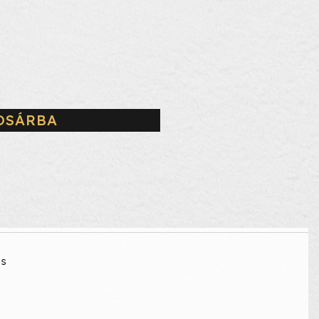
OSÁRBA
is