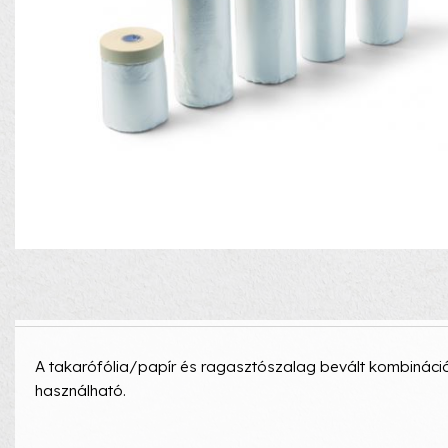
A takarófólia/papír és ragasztószalag bevált kombinációj
használható.