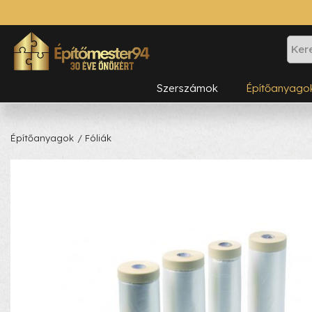
Szerszámok
Építőanyago
Építőanyagok
/ Fóliák