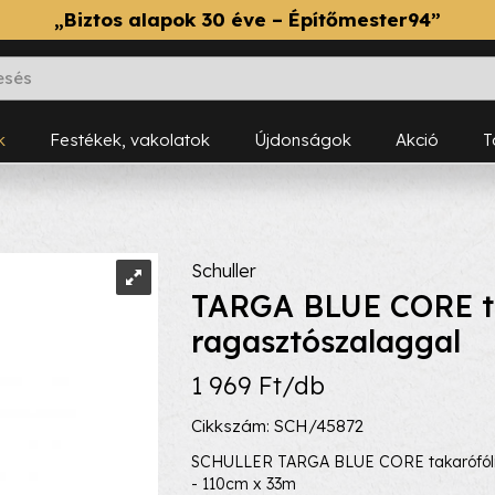
„Biztos alapok 30 éve – Építőmester94”
k
Festékek, vakolatok
Újdonságok
Akció
Schuller
TARGA BLUE CORE ta
ragasztószalaggal
1 969 Ft/db
Cikkszám: SCH/45872
SCHULLER TARGA BLUE CORE takarófólia
- 110cm x 33m