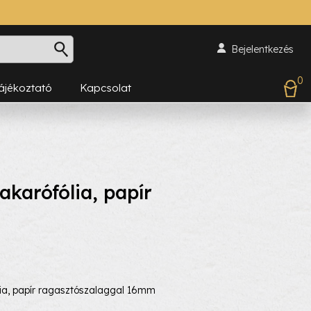
Bejelentkezés
0
Tájékoztató
Kapcsolat
karófólia, papír
, papír ragasztószalaggal 16mm