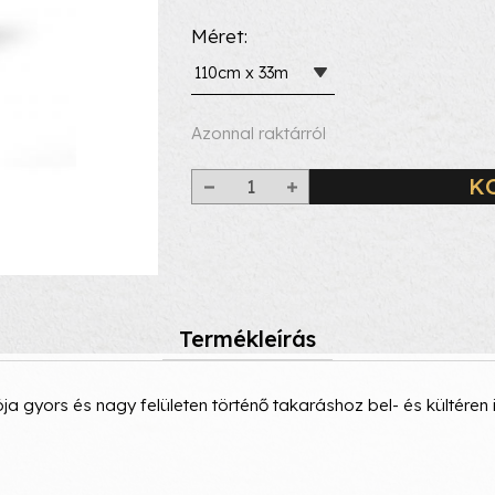
Méret
110cm x 33m
Azonnal raktárról
K
Termékleírás
a gyors és nagy felületen történő takaráshoz bel- és kültéren 