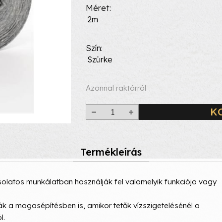
Méret
2m
Szín
Szürke
Azonnal raktárról
K
Termékleírás
pcsolatos munkálatban használják fel valamelyik funkciója vagy
ják a magasépítésben is, amikor tetők vízszigetelésénél a
l.