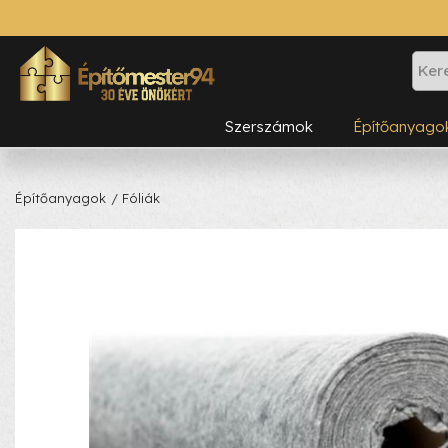
Szerszámok
Építőanyago
Építőanyagok
/ Fóliák