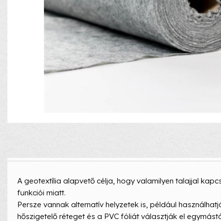
A geotextília alapvető célja, hogy valamilyen talajjal ka
funkciói miatt.
Persze vannak alternatív helyzetek is, például használhat
hőszigetelő réteget és a PVC fóliát választják el egymástó