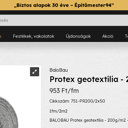
„Biztos alapok 30 éve – Építőmester94”
k
Festékek, vakolatok
Újdonságok
Akció
BaloBau
Protex geotextília 
953 Ft/fm
Cikkszám: 751-PR200/2x50
1fm/2m2
BALOBAU Protex geotextília - 200g/m2