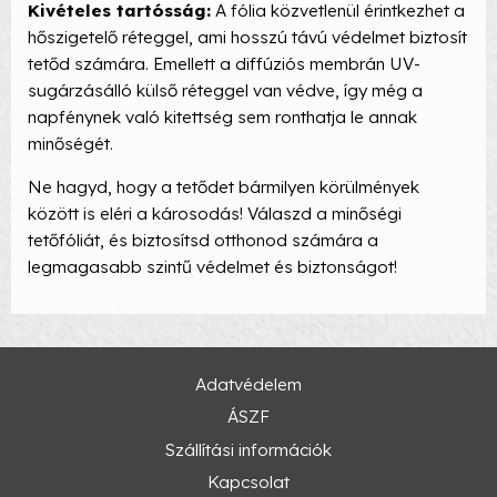
Kivételes tartósság:
A fólia közvetlenül érintkezhet a
hőszigetelő réteggel, ami hosszú távú védelmet biztosít
tetőd számára. Emellett a diffúziós membrán UV-
sugárzásálló külső réteggel van védve, így még a
napfénynek való kitettség sem ronthatja le annak
minőségét.
Ne hagyd, hogy a tetődet bármilyen körülmények
között is eléri a károsodás! Válaszd a minőségi
tetőfóliát, és biztosítsd otthonod számára a
legmagasabb szintű védelmet és biztonságot!
Adatvédelem
ÁSZF
Szállítási információk
Kapcsolat