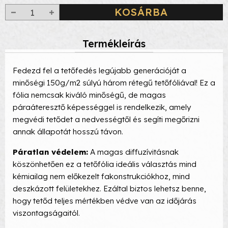
KOSÁRBA
Termékleírás
Fedezd fel a tetőfedés legújabb generációját a
minőségi 150g/m2 súlyú három rétegű tetőfóliával! Ez a
fólia nemcsak kiváló minőségű, de magas
páraáteresztő képességgel is rendelkezik, amely
megvédi tetődet a nedvességtől és segíti megőrizni
annak állapotát hosszú távon.
Páratlan védelem:
A magas diffuzívitásnak
köszönhetően ez a tetőfólia ideális választás mind
kémiailag nem előkezelt fakonstrukciókhoz, mind
deszkázott felületekhez. Ezáltal biztos lehetsz benne,
hogy tetőd teljes mértékben védve van az időjárás
viszontagságaitól.