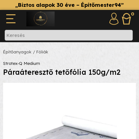
„Biztos alapok 30 éve – Építőmester94”
0
Építőanyagok
/ Fóliák
Strotex-Q Medium
Páraáteresztő tetőfólia 150g/m2