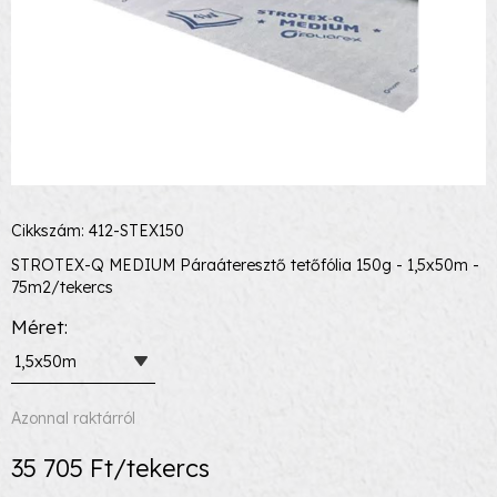
Cikkszám: 412-STEX150
STROTEX-Q MEDIUM Páraáteresztő tetőfólia 150g - 1,5x50m -
75m2/tekercs
Méret
1,5x50m
Azonnal raktárról
35 705 Ft/tekercs