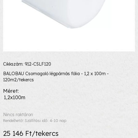
Cikkszám: 912-CSLF120
BALOBAU Csomagoló légpárnás fólia - 1,2 x 100m -
120m2/tekercs
Méret
1,2x100m
Nincs raktáron
Rendelhető! Szállítási idő: 4-10 nap
25 146 Ft/tekercs