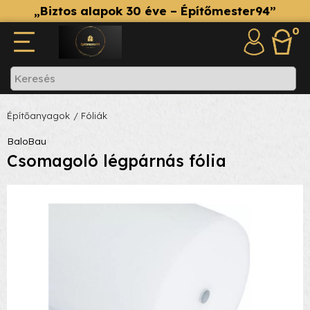
„Biztos alapok 30 éve – Építőmester94”
0
Építőanyagok
/ Fóliák
BaloBau
Csomagoló légpárnás fólia