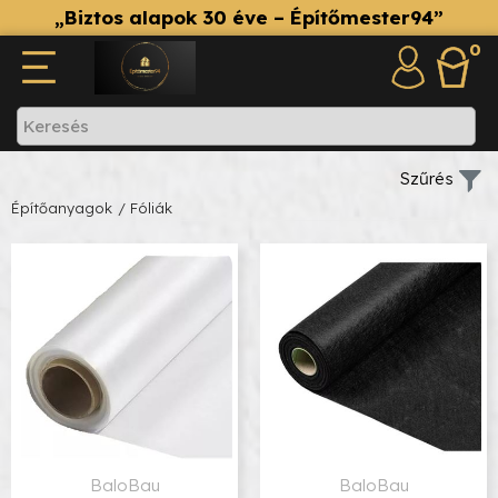
„Biztos alapok 30 éve – Építőmester94”
0
Szűrés
Építőanyagok
/ Fóliák
BaloBau
BaloBau