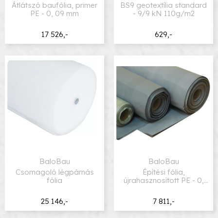
Átlátszó baufólia, primer
BS9 geotextília standard
PE - 0, 09 mm
- 9/9 kN 110g/m2
17 526,-
629,-
BaloBau
BaloBau
Csomagoló légpárnás
Építési fólia,
fólia
újrahasznosított PE - 0,
09 mm
25 146,-
7 811,-