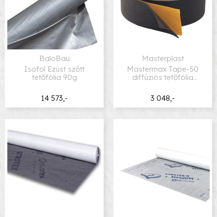
BaloBau
Masterplast
Isofol Ezüst szőtt
Mastermax Tape-50
tetőfólia 90g
diffúziós tetőfólia
ragasztószalag
14 573,-
3 048,-