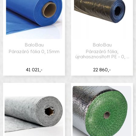
BaloBau
BaloBau
Párazáró fólia 0, 15mm
Párazáró fólia,
újrahasznosított PE - 0, 2
mm
41 021,-
22 860,-