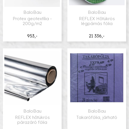
BaloBau
BaloBau
Protex geotextília -
REFLEX Hőtükrös
200g/m2
légpárnás fólia
953,-
21 336,-
BaloBau
BaloBau
REFLEX hőtükrös
Takarófólia, járható
párazáró fólia