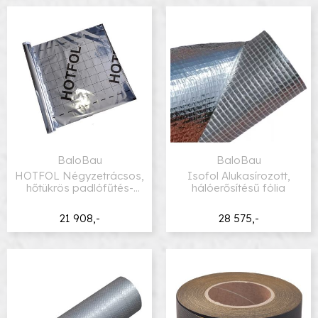
BaloBau
BaloBau
HOTFOL Négyzetrácsos,
Isofol Alukasírozott,
hőtükrös padlófűtés-
hálóerősítésű fólia
alátétfólia
21 908,-
28 575,-