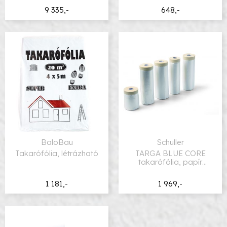
9 335,-
648,-
BaloBau
Schuller
Takarófólia, létrázható
TARGA BLUE CORE
takarófólia, papír
ragasztószalaggal
1 181,-
1 969,-