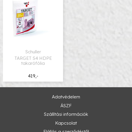
Schuller
TARGET S4 HDPE
takarófólia
419,-
Adatvédelem
ÁSZF
Szállítási információk
Kapcsolat
Elállás a szerződéstől