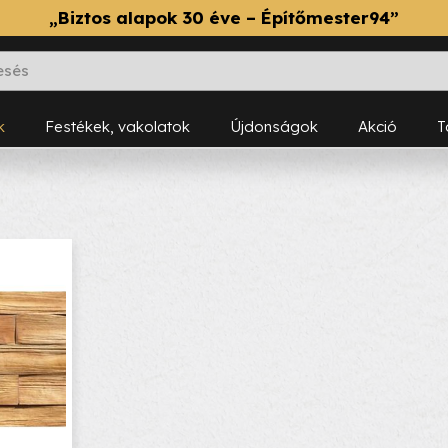
„Biztos alapok 30 éve – Építőmester94”
k
Festékek, vakolatok
Újdonságok
Akció