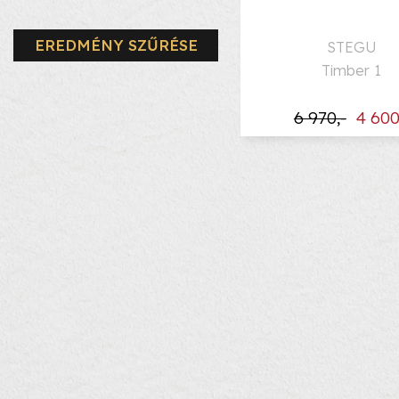
EREDMÉNY SZŰRÉSE
STEGU
Timber 1
6 970,-
4 600