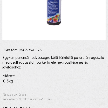
Cikkszám: MAP-7370026
Egykomponensű nedvességre kötő térkitöltő poliuretánragasztó
meglazult ragasztott parketta elemek rögzítéséhez és
javításához.
Méret
0,5kg
Nincs raktáron
Rendelhető! Szállítási idő: 4-10 nap