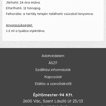
Járható: 24 óra múlva.
Eltartható: 12 hónapig.
Felhordás: a tartály tetején található csúcsból kinyomva.
Anyagszükséglet
1-2 ml a lyukba injektálva.
Adatvédelem
ÁSZF
Szállítási információk
Kapcsolat
Elállás a szerződéstől
Építőmester-94 Kft.
2600
Vác
,
Szent László út 23/13