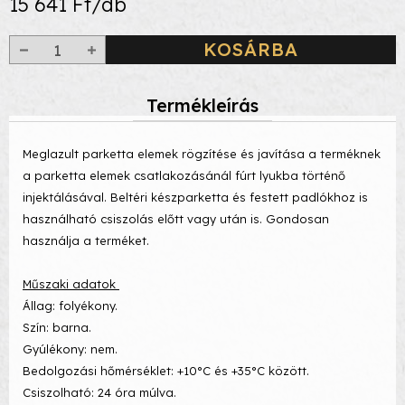
15 641 Ft/db
KOSÁRBA
Termékleírás
Meglazult parketta elemek rögzítése és javítása a terméknek
a parketta elemek csatlakozásánál fúrt lyukba történő
injektálásával. Beltéri készparketta és festett padlókhoz is
használható csiszolás előtt vagy után is. Gondosan
használja a terméket.
Műszaki adatok
Állag: folyékony.
Szín: barna.
Gyúlékony: nem.
Bedolgozási hőmérséklet: +10°C és +35°C között.
Csiszolható: 24 óra múlva.