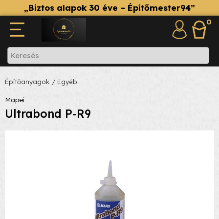
„Biztos alapok 30 éve – Építőmester94”
0
Építőanyagok
/ Egyéb
Mapei
Ultrabond P-R9