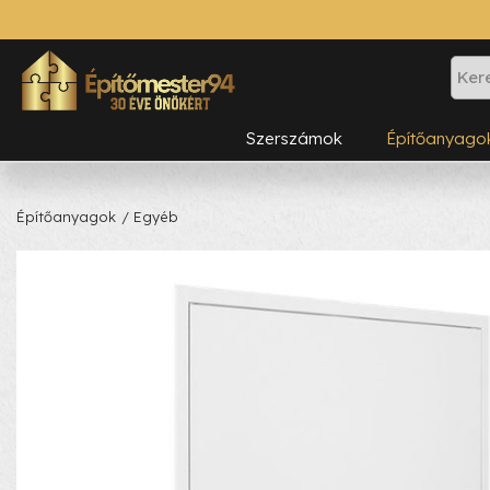
Szerszámok
Építőanyago
Építőanyagok
/ Egyéb