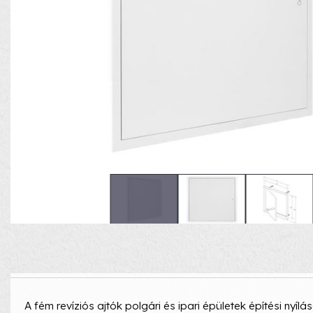
A fém revíziós ajtók polgári és ipari épületek építési nyí