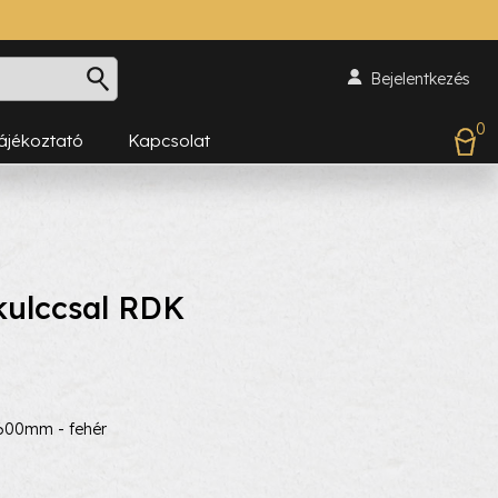
Bejelentkezés
0
Tájékoztató
Kapcsolat
 kulccsal RDK
x600mm - fehér