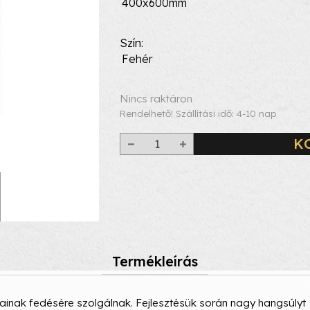
400x600mm
Szín
Fehér
Nincs raktáron
Rendelhető! Szállítási idő: 4-10 nap
K
Termékleírás
lásainak fedésére szolgálnak. Fejlesztésük során nagy hangsúlyt