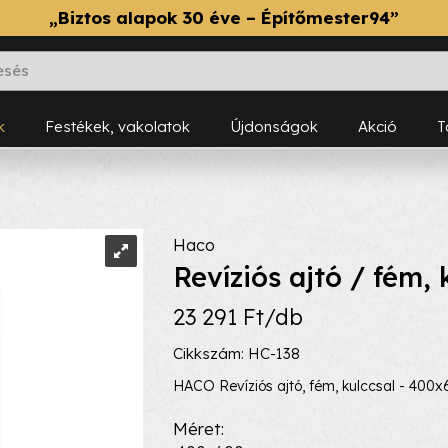
„Biztos alapok 30 éve – Építőmester94”
k
Festékek, vakolatok
Újdonságok
Akció
Haco
Revíziós ajtó / fém,
23 291 Ft/db
Cikkszám: HC-138
HACO Revíziós ajtó, fém, kulccsal - 400
Méret